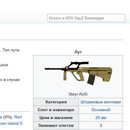
Поиск
. Тип лута:
Лут
ьное
о в случае
Steyr AUG
Категория
Штурмовые винтовки
Слот в инвентаре
Основной
a
(8%),
Red
Цена в магазине
20 вм
tom Island 3
Занимает слотов
3