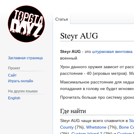
Статья
Steyr AUG
Перейти
Перейти
Steyr AUG
- это
штурмовая винтовка
к
к
военный.
Заглавная страница
навигации
поиску
Урон данного оружия зависит от рас
Проект
расстояние - 40 (игровых метров). М
Сайт
Играть онлайн
Максимальное расстояние для хедшота
попадания в голову не будет мгнове
На других языках
Прочитать больше про систему урон
English
Где найти
Steyr AUG чаще всего спавнится в
St
County
(7%),
Whetstone
(7%),
Bone C
(2%),
Custom Island 2
(2%) и
Custom I