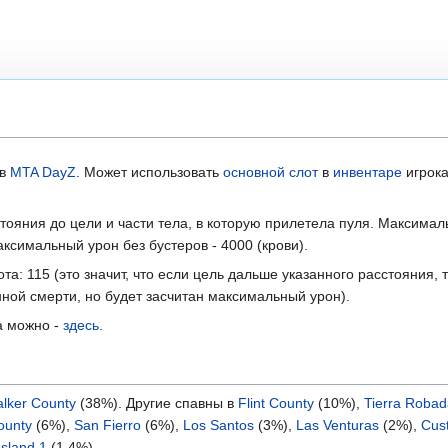
в
MTA DayZ
. Может использовать
основной слот
в
инвентаре
игрока
стояния до цели и части тела, в которую прилетела пуля. Максимал
аксимальный урон без бустеров - 4000 (крови).
: 115 (это значит, что если цель дальше указанного расстояния, т
нной смерти, но будет засчитан максимальный урон).
а можно -
здесь
.
alker County
(38%). Другие спавны в
Flint County
(10%),
Tierra Robad
ounty
(6%),
San Fierro
(6%),
Los Santos
(3%),
Las Venturas
(2%),
Cus
sland 1
(1.4%).