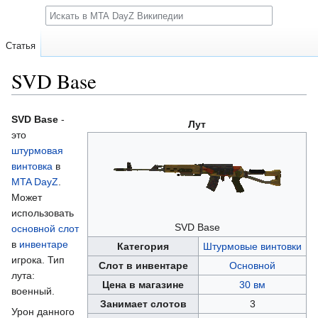
Поиск
Статья
SVD Base
Перейти
Перейти
SVD Base
-
Лут
к
к
это
навигации
поиску
штурмовая
винтовка
в
MTA DayZ
.
Может
использовать
SVD Base
основной слот
в
инвентаре
Категория
Штурмовые винтовки
игрока. Тип
Слот в инвентаре
Основной
лута:
Цена в магазине
30 вм
военный.
Занимает слотов
3
Урон данного