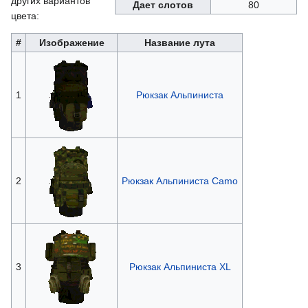
других вариантов
Дает слотов
80
цвета:
#
Изображение
Название лута
1
Рюкзак Альпиниста
2
Рюкзак Альпиниста Camo
3
Рюкзак Альпиниста XL