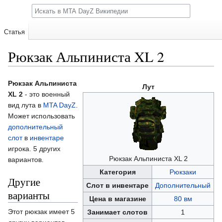
Поиск
Статья
Рюкзак Альпиниста XL 2
Перейти
Перейти
Рюкзак Альпиниста
Лут
к
к
XL 2
- это военный
навигации
поиску
вид лута в
MTA DayZ
.
Может использовать
дополнительный
слот
в
инвентаре
игрока. 5 других
Рюкзак Альпиниста XL 2
вариантов.
Категория
Рюкзаки
Другие
Слот в инвентаре
Дополнительный
варианты
Цена в магазине
80 вм
Этот рюкзак имеет 5
Занимает слотов
1