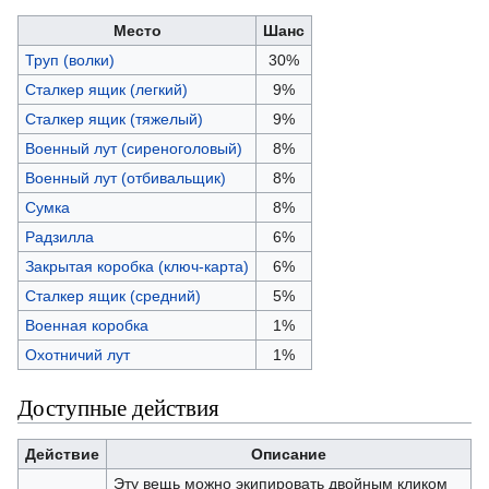
Место
Шанс
Труп (волки)
30%
Сталкер ящик (легкий)
9%
Сталкер ящик (тяжелый)
9%
Военный лут (сиреноголовый)
8%
Военный лут (отбивальщик)
8%
Сумка
8%
Радзилла
6%
Закрытая коробка (ключ-карта)
6%
Сталкер ящик (средний)
5%
Военная коробка
1%
Охотничий лут
1%
Доступные действия
Действие
Описание
Эту вещь можно экипировать двойным кликом