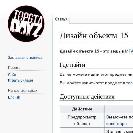
Статья
Дизайн объекта 15
Перейти
Перейти
Дизайн объекта 15
- это вещь в
MTA
к
к
Заглавная страница
навигации
поиску
Где найти
Проект
Вы не можете найти этот предмет ни 
Сайт
Играть онлайн
Вы можете купить этот предмет в
тор
На других языках
Доступные действия
English
Действие
Предпросмотр
Вы можете по
объекта
инвентаре
.
Эта вещь мож