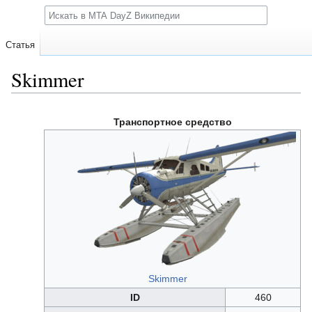
Поиск
Статья
Skimmer
Перейти
Перейти
Транспортное средство
к
к
навигации
поиску
Skimmer
ID
460