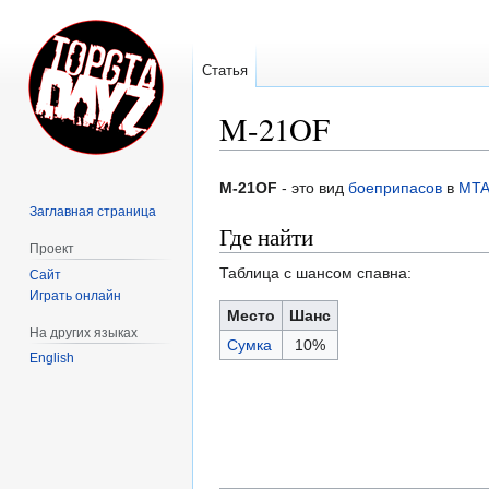
Статья
M-21OF
Перейти
Перейти
M-21OF
- это вид
боеприпасов
в
MTA
к
к
Заглавная страница
навигации
поиску
Где найти
Проект
Таблица с шансом спавна:
Сайт
Играть онлайн
Место
Шанс
На других языках
Сумка
10%
English