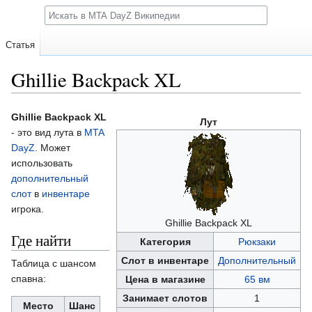
Поиск
Статья
Ghillie Backpack XL
Перейти
Перейти
Ghillie Backpack XL
Лут
к
к
- это вид лута в
MTA
навигации
поиску
DayZ
. Может
использовать
дополнительный
слот
в
инвентаре
игрока.
Ghillie Backpack XL
Где найти
Категория
Рюкзаки
Слот в инвентаре
Дополнительный
Таблица с шансом
спавна:
Цена в магазине
65 вм
Занимает слотов
1
Место
Шанс