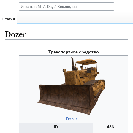
Поиск
Статья
Dozer
Перейти
Перейти
Транспортное средство
к
к
навигации
поиску
Dozer
ID
486