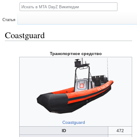
Поиск
Статья
Coastguard
Перейти
Перейти
Транспортное средство
к
к
навигации
поиску
Coastguard
ID
472