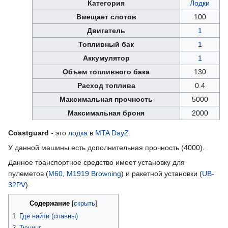
Категория
Лодки
Вмещает слотов
100
Двигатель
1
Топливный бак
1
Аккумулятор
1
Объем топливного бака
130
Расход топлива
0.4
Максимальная прочность
5000
Максимальная броня
2000
Coastguard
- это
лодка
в
MTA DayZ
.
У данной машины есть дополнительная прочность (4000).
Данное транспортное средство имеет установку для
пулеметов (
M60
,
M1919 Browning
) и ракетной установки (
UB-
32PV
).
Содержание
1
Где найти (спавны)
2
Тюнинг