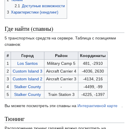
2.1
Доступные возможности
3
Характеристики (хендлинг)
Где найти (спавны)
5 транспортных средств на сервере. Таблица с позициями
спавнов:
#
Город
Район
Координаты
1
Los Santos
Military Camp 5
481, -2910
2
Custom Island 3
Aircraft Carrier 4
-4036, 2630
3
Custom Island 2
Aircraft Carrier 3
-4134, 216
4
Stalker County
-
-4499, -99
5
Stalker County
Train Station 3
-4225, -1397
Вы можете посмотреть эти спавны на
Интерактивной карте
.
Тюнинг
Расположение тюнинг гаражей можно посмотреть на