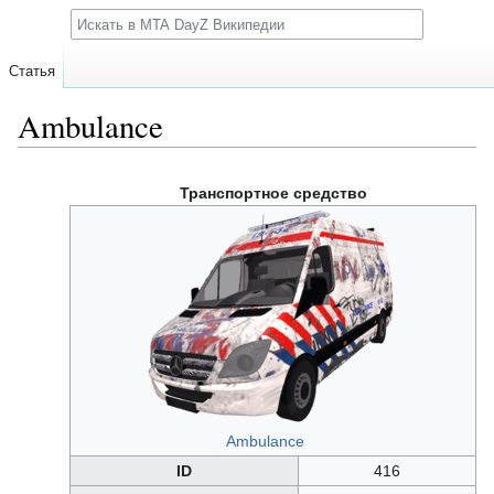
Поиск
Статья
Ambulance
Перейти
Перейти
Транспортное средство
к
к
навигации
поиску
Ambulance
ID
416