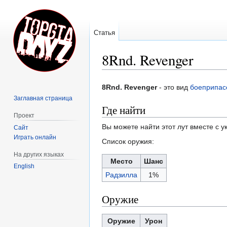
Статья
8Rnd. Revenger
Перейти
Перейти
8Rnd. Revenger
- это вид
боеприпас
к
к
Заглавная страница
навигации
поиску
Где найти
Проект
Вы можете найти этот лут вместе с 
Сайт
Играть онлайн
Список оружия:
На других языках
Место
Шанс
English
Радзилла
1%
Оружие
Оружие
Урон