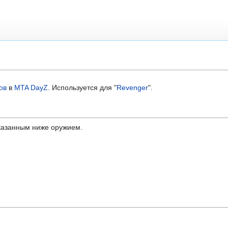
ов
в
MTA DayZ
. Используется для "
Revenger
".
указанным ниже оружием.