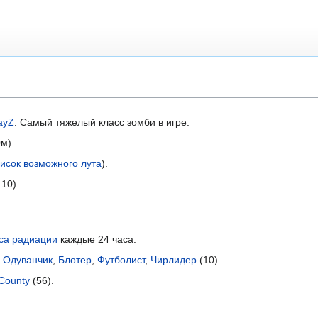
ayZ
. Самый тяжелый класс зомби в игре.
м).
исок возможного лута
).
 10).
са радиации
каждые 24 часа.
,
Одуванчик
,
Блотер
,
Футболист
,
Чирлидер
(10).
 County
(56).