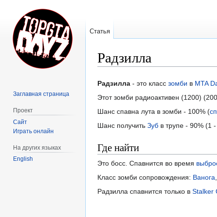
Статья
Радзилла
Перейти
Перейти
Радзилла
- это класс
зомби
в
MTA D
к
к
Заглавная страница
Этот зомби радиоактивен (1200) (200
навигации
поиску
Проект
Шанс спавна лута в зомби - 100% (
сп
Сайт
Шанс получить
Зуб
в трупе - 90% (1 -
Играть онлайн
Где найти
На других языках
English
Это босс. Спавнится во время
выбро
Класс зомби сопровождения:
Ванога
Радзилла спавнится только в
Stalker