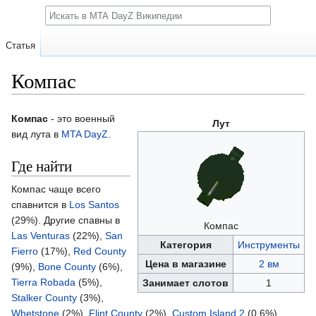
Поиск
Статья
Компас
Перейти
Перейти
Компас
- это военный
Лут
к
к
вид лута в
MTA DayZ
.
навигации
поиску
Где найти
Компас чаще всего
спавнится в
Los Santos
(29%). Другие спавны в
Компас
Las Venturas
(22%),
San
Категория
Инструменты
Fierro
(17%),
Red County
Цена в магазине
2 вм
(9%),
Bone County
(6%),
Tierra Robada
(5%),
Занимает слотов
1
Stalker County
(3%),
Whetstone
(2%),
Flint County
(2%),
Custom Island 2
(0.6%),