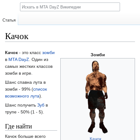
Поиск
Статья
Качок
Перейти
Перейти
Качок
- это класс
зомби
Зомби
к
к
в
MTA DayZ
. Один из
навигации
поиску
самых жестких классов
зомби в игре.
Шанс спавна лута в
зомби - 99% (
список
возможного лута
).
Шанс получить
Зуб
в
трупе - 50% (1 - 5).
Где найти
Качок больше всего
Качок