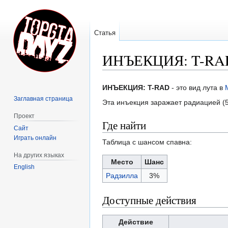
Статья
ИНЪЕКЦИЯ: T-RA
Перейти
Перейти
ИНЪЕКЦИЯ: T-RAD
- это вид лута в
к
к
Заглавная страница
Эта инъекция заражает радиацией (
навигации
поиску
Проект
Где найти
Сайт
Играть онлайн
Таблица с шансом спавна:
На других языках
Место
Шанс
English
Радзилла
3%
Доступные действия
Действие