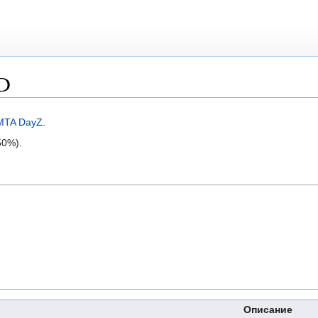
D
MTA DayZ
.
50%).
Описание