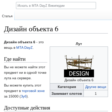
Поиск
Статья
Дизайн объекта 6
Перейти
Перейти
Дизайн объекта 6
- это
Лут
к
к
вещь в
MTA DayZ
.
навигации
поиску
Где найти
Вы не можете найти этот
предмет ни в одной точке
лута на сервере.
Дизайн объекта 6
Вы можете купить этот
Категория
Другие вещи
предмет в
торговой зоне
Занимает слотов
1
за 15000 (
Зуб
).
Доступные действия